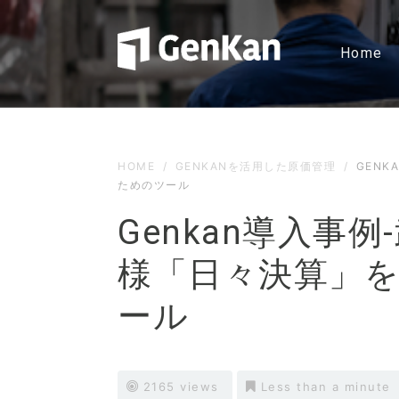
Home
HOME
/
GENKANを活用した原価管理
/
GEN
ためのツール
Genkan導入事
様「日々決算」
ール
2165 views
Less than a minute