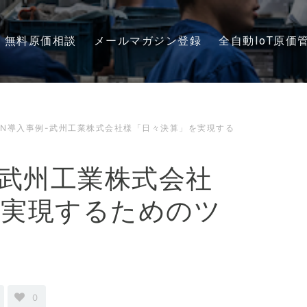
無料原価相談
メールマガジン登録
全自動IoT原価
KAN導入事例-武州工業株式会社様「日々決算」を実現する
例-武州工業株式会社
を実現するためのツ
0